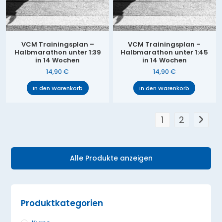
VCM Trainingsplan –
VCM Trainingsplan –
Halbmarathon unter 1:39
Halbmarathon unter 1:45
in 14 Wochen
in 14 Wochen
14,90
€
14,90
€
In den Warenkorb
In den Warenkorb
1
2
Alle Produkte anzeigen
Produktkategorien