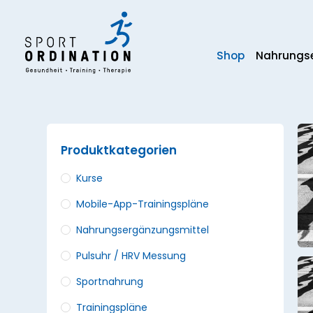
Zum
Inhalt
springen
Shop
Nahrungse
Produktkategorien
Kurse
Mobile-App-Trainingspläne
Nahrungsergänzungs­mittel
Pulsuhr / HRV Messung
Sportnahrung
Trainingspläne