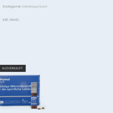
Marathon
Kategorie:
Unkategorisiert
unter
3:30
inkl. MwSt.
in
14
Wochen
Menge
AUSVERKAUFT